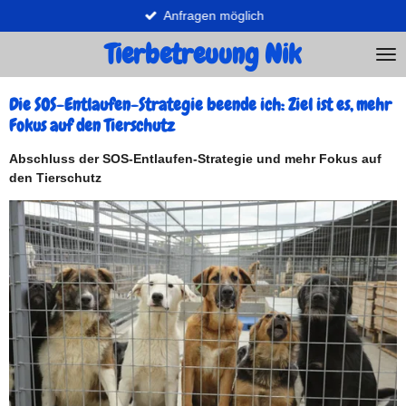
Anfragen möglich
Zum
Hauptinhalt
Tierbetreuung Nik
springen
Die SOS-Entlaufen-Strategie beende ich: Ziel ist es, mehr
Fokus auf den Tierschutz
Abschluss der SOS‑Entlaufen‑Strategie und mehr Fokus auf
den Tierschutz