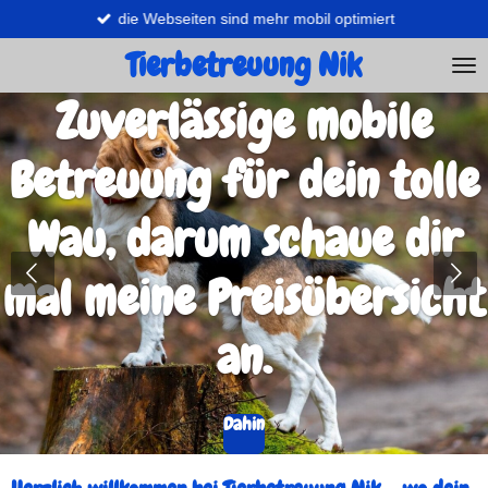
die Webseiten sind mehr mobil optimiert
Zum
Hauptinhalt
Tierbetreuung Nik
springen
Zuverlässige mobile
Betreuung für dein tolle
Wau, darum schaue dir
mal meine Preisübersicht
an.
Dahin