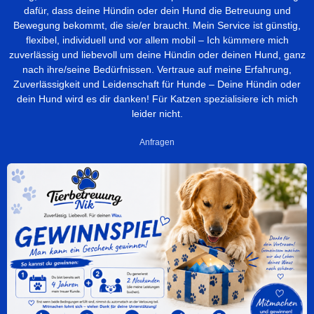
dafür, dass deine Hündin oder dein Hund die Betreuung und
Bewegung bekommt, die sie/er braucht. Mein Service ist günstig,
flexibel, individuell und vor allem mobil – Ich kümmere mich
zuverlässig und liebevoll um deine Hündin oder deinen Hund, ganz
nach ihre/seine Bedürfnissen. Vertraue auf meine Erfahrung,
Zuverlässigkeit und Leidenschaft für Hunde – Deine Hündin oder
dein Hund wird es dir danken! Für Katzen spezialisiere ich mich
leider nicht.
Anfragen