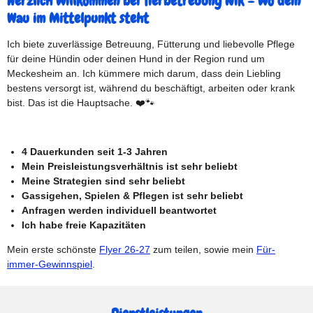
Herzlich willkommen bei Tierbetreuung Nik – wo dein
Wau im Mittelpunkt steht
Ich biete zuverlässige Betreuung, Fütterung und liebevolle Pflege
für deine Hündin oder deinen Hund in der Region rund um
Meckesheim an. Ich kümmere mich darum, dass dein Liebling
bestens versorgt ist, während du beschäftigt, arbeiten oder krank
bist. Das ist die Hauptsache. ❤️🐾
4 Dauerkunden seit 1-3 Jahren
Mein Preisleistungsverhältnis ist sehr beliebt
Meine Strategien sind sehr beliebt
Gassigehen, Spielen & Pflegen ist sehr beliebt
Anfragen werden individuell beantwortet
Ich habe freie Kapazitäten
Mein erste schönste
Flyer 26-27
zum teilen, sowie mein
Für-
immer-Gewinnspiel
.